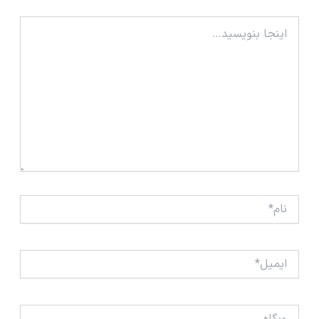
اینجا
بنویسید…
نام*
ایمیل*
وبگاه